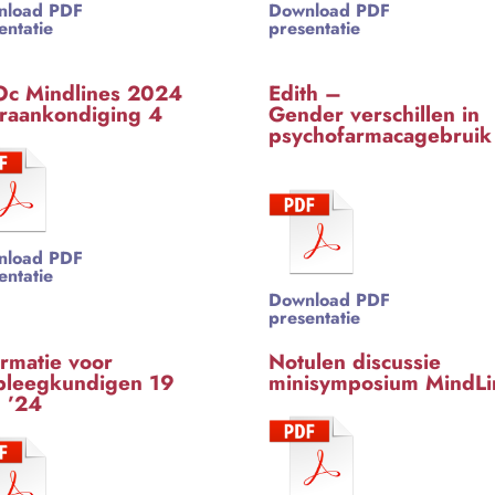
nload PDF
Download PDF
entatie
presentatie
c Mindlines 2024
Edith –
raankondiging 4
Gender verschillen in
psychofarmacagebr
nload PDF
entatie
Download PDF
presentatie
ormatie voor
Notulen discussie
pleegkundigen 19
minisymposium MindLi
. ’24