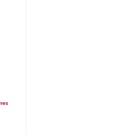
uik
nes