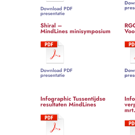
Dow
pres
Download PDF
presentatie
Shiral –
RGO
MindLines minisymposium
Voo
Download PDF
Dow
presentatie
pres
Infographic Tussentijdse
Inf
resultaten MindLines
ver
mrt