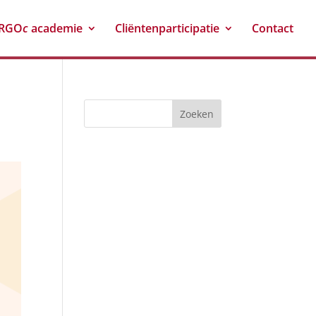
RGO
c
academie
Cliëntenparticipatie
Contact