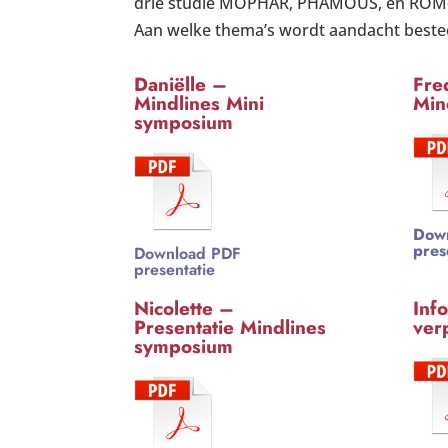
drie studie MOPHAR, PHAMOUS, en ROM-GPS
Aan welke thema’s wordt aandacht beste
Daniëlle –
Fre
Mindlines Mini
Min
symposium
Dow
pres
Download PDF
presentatie
Nicolette –
Inf
Presentatie Mindlines
ver
symposium