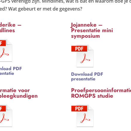
 verenigd zijn. Mindlines, wat is dat en waarom doe je 
ed? Wat gebeurt er met de gegevens?
derike –
Jojanneke –
dlines
Presentatie mini
symposium
nload PDF
entatie
Download PDF
presentatie
ormatie voor
Proefpersooninformati
pleegkundigen
ROMGPS studie