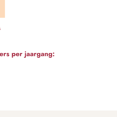
6
rs per jaargang: