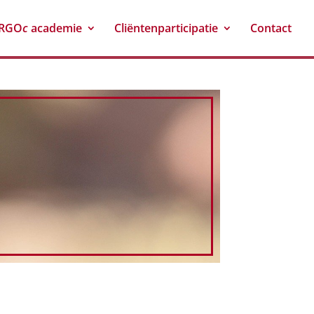
RGO
c
academie
Cliëntenparticipatie
Contact