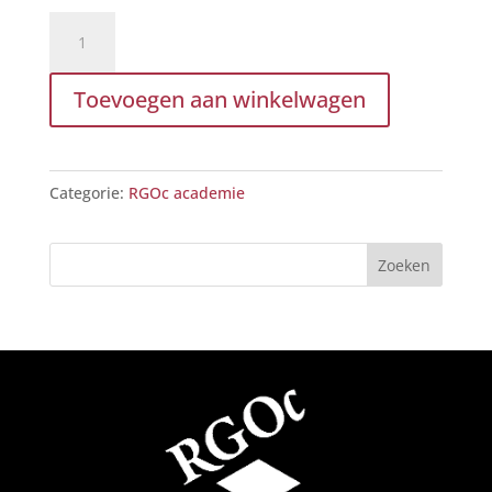
PANSS
training
voor
Toevoegen aan winkelwagen
RGOc
medewerkers
aantal
Categorie:
RGOc academie