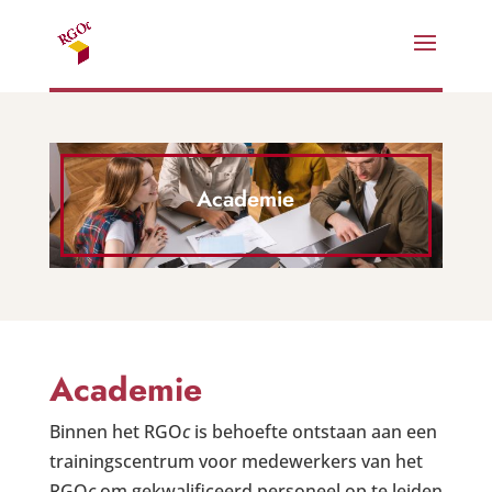
Academie
Academie
Binnen het RGO
c
is behoefte ontstaan aan een
trainingscentrum voor medewerkers van het
RGO
c
om gekwalificeerd personeel op te leiden