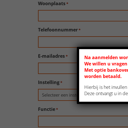
Woonplaats
*
Telefoonnummer
*
E-mailadres
*
Na aanmelden word
We willen u vragen
Met optie bankove
worden betaald.
Instelling
*
Hierbij is het invull
Deze ontvangt u in de
Functie
*