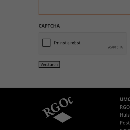
CAPTCHA
UMC
RGO
Huis
Post