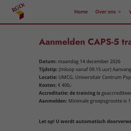
Home
Over ons
Aanmelden CAPS-5 tra
Datum:
maandag 14 december 2026
Tijdstip:
(Inloop vanaf 09.15 uur) Aanvang 
Locatie:
UMCG, Universitair Centrum Psyc
Kosten:
€ 400,-
Accreditatie:
de training is
geaccrediteer
Aanmelden:
Minimale groepsgrootte is 1
Let op! U wordt automatisch doorverw