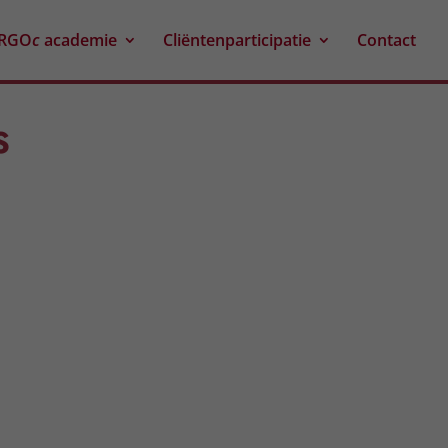
RGO
c
academie
Cliëntenparticipatie
Contact
S