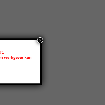
×
dt.
en werkgever kan