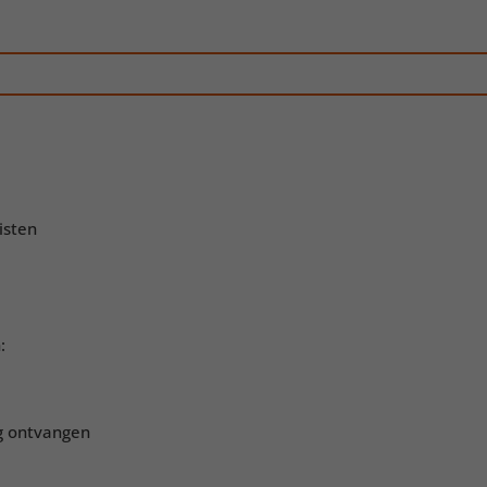
isten
:
ag ontvangen