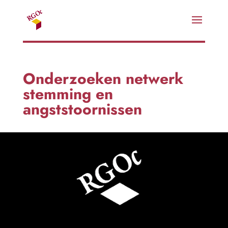
Onderzoeken netwerk
stemming en
angststoornissen